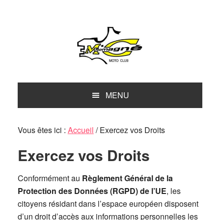
Passer
Passer
Passer
à
au
à
la
contenu
la
navigation
principal
barre
principale
latérale
principale
MENU
Vous êtes ici :
Accueil
/
Exercez vos Droits
Exercez vos Droits
Conformément au
Règlement Général de la
Protection des Données (RGPD) de l’UE
, les
citoyens résidant dans l’espace européen disposent
d’un droit d’accès aux informations personnelles les